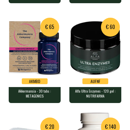
Adrenex - 60 gel : CERES PHARMA
Ail - 90 caps : THERASCIENCE
60 gélules contenant 6 plantes…
90 caps contenant 250 mg d’ext…
€ 65
€ 60
AKMBD
AUFNF
Akkermansia - 30 tabs :
Alfa Ultra Enzymes - 120 gel :
AKMBD
AUFNF
METAGENICS
NUTRIFARMA
Akkermansia - 30 tabs :
Alfa Ultra Enzymes - 120 gel :
METAGENICS
NUTRIFARMA
30 comprimés contenant 30 mld …
120 caps contenant un complexe…
€ 20
€ 140