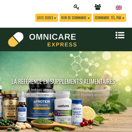
LISTE CODES
BON DE COMMANDE
COMMANDE TÉL./FAX
LA RÉFÉRENCE EN SUPPLÉMENTS ALIMENTAIRES
Des formules testées, approuvées et recommandées en micronutrition pour
accompagner votre santé, votre énergie et votre équilibre au quotidien.