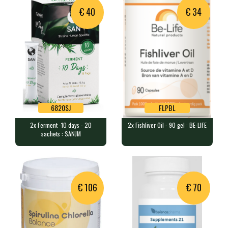
Produit indisponible,
Produit indisponible,
€ 40
€ 34
alternative proposée :
alternative proposée :
Ashwagandha - 120 gel :
Ashwagandha - 120 gel :
ELEMENTS
ELEMENTS
ASIEL
ASIEL
€ 43.00
En stock
€ 43.00
En stock
6820SJ
FLPBL
2x Ferment -10 days - 20
2x Fishliver Oil - 90 gel : BE-LIFE
6820SJ
FLPBL
sachets : SANJM
2x Ferment -10 days - 20 sachets :
2x Fishliver Oil - 90 gel : BE-LIFE
SANJM
180 gélules contenant 265mg d'…
1250mg de bactéries par sachet…
€ 106
€ 70