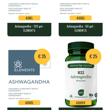
ASIEL
ASGEL
Ashwagandha - 120 gel :
Ashwagandha - 60 gel :
ASIEL
ASGEL
ELEMENTS
ELEMENTS
Ashwagandha - 120 gel : ELEMENTS
Ashwagandha - 60 gel : ELEMENTS
120 gélules contenant chacune …
60 gélules contenant chacune 2…
€ 35
€ 25
ASHEL
ASHOV