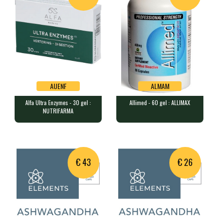
AUENF
ALMAM
Alfa Ultra Enzymes - 30 gel :
Allimed - 60 gel : ALLIMAX
AUENF
ALMAM
NUTRIFARMA
Alfa Ultra Enzymes - 30 gel :
Allimed - 60 gel : ALLIMAX
NUTRIFARMA
60 gélules contenant 450 mg d'…
30 caps contenant un complexe …
€ 43
€ 26