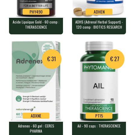
PHY490
ADHEN
Acide Lipoïque Gold - 60 comp :
ADHS (Adrenal Herbal Support) -
PHY490
ADHEN
THERASCIENCE
120 comp : BIOTICS RESEARCH
Acide Lipoïque Gold - 60 comp :
ADHS (Adrenal Herbal Support) -
THERASCIENCE
120 comp : BIOTICS RESEARCH
60 comprimés contenant 300 mg …
120 comprimés contenant un mél…
€ 31
€ 27
ADXNE
PT15
Adrenex - 60 gel : CERES
Ail - 90 caps : THERASCIENCE
ADXNE
PT15
PHARMA