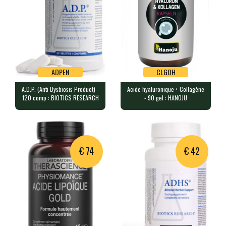
€ 37.00
En stock
ADPEN
CLGOH
A.D.P. (Anti Dysbiosis Product) -
Acide hyaluronique + Collagène
ADPEN
CLGOH
120 comp : BIOTICS RESEARCH
- 90 gel : HANOJU
A.D.P. (Anti Dysbiosis Product) - 120
Acide hyaluronique + Collagène -
comp : BIOTICS RESEARCH
90 gel : HANOJU
120 comprimés contenant 50mg d…
90 gélules contenant 250 mg d'…
€ 74
€ 42