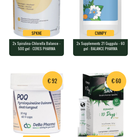
SPKNE
CMNPY
2x Spirulina-Chlorella Balance -
2x Supplements 21 Guggulu - 60
SPKNE
CMNPY
500 gel : CERES PHARMA
gel : BALANCE PHARMA
2x Spirulina-Chlorella Balance -
2x Supplements 21 Guggulu - 60 gel
500 gel : CERES PHARMA
: BALANCE PHARMA
1000 gélules contenant 10,5g d…
120 gélules contenant 400mg d'…
€ 92
€ 60