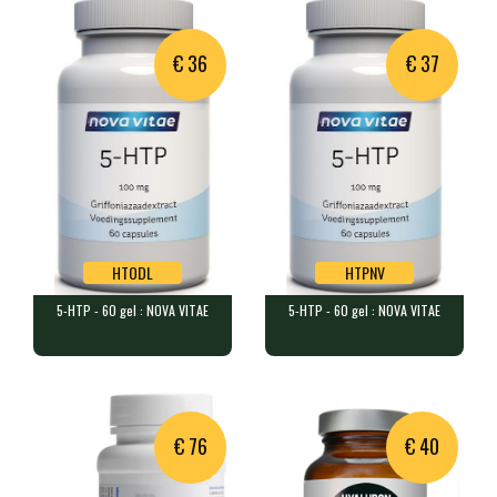
1250mg de bactéries par sachet…
180 gélules contenant 1000mg d…
€ 36
€ 37
HTODL
HTPNV
5-HTP - 60 gel : NOVA VITAE
5-HTP - 60 gel : NOVA VITAE
HTODL
HTPNV
5-HTP - 60 gel : NOVA VITAE
5-HTP - 60 gel : NOVA VITAE
60 gélules contenant chacune 1…
60 gélules contenant 100 mg de…
Produit indisponible,
alternative proposée :
€ 76
€ 40
5-HTP - 60 gel : NOVA
VITAE
HTPNV