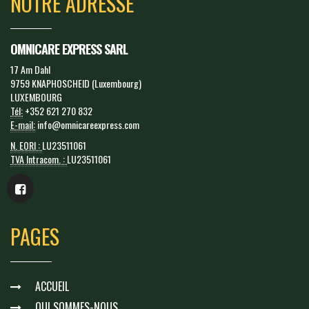
NOTRE ADRESSE
OMNICARE EXPRESS SARL
17 Am Dahl
9759 KNAPHOSCHEID (Luxembourg)
LUXEMBOURG
Tél:
+352 621 270 832
E-mail:
info@omnicareexpress.com
N. EORI :
LU23511061
TVA Intracom. :
LU23511061
PAGES
ACCUEIL
QUI SOMMES-NOUS