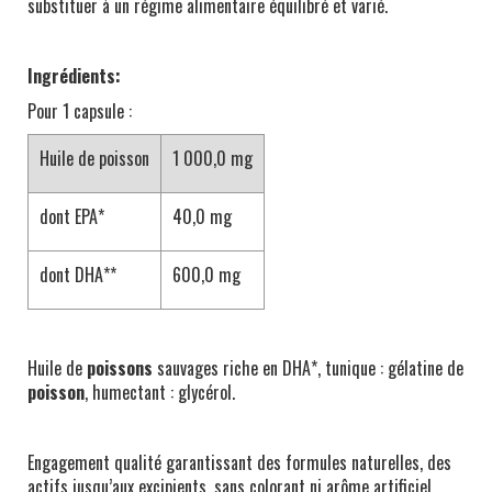
substituer à un régime alimentaire équilibré et varié.
Ingrédients:
Pour 1 capsule :
Huile de poisson
1 000,0 mg
dont EPA*
40,0 mg
dont DHA**
600,0 mg
Huile de
poissons
sauvages riche en DHA*, tunique : gélatine de
poisson
, humectant : glycérol.
Engagement qualité garantissant des formules naturelles, des
actifs jusqu’aux excipients, sans colorant ni arôme artificiel,