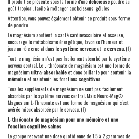
Il produit se présente sous la forme d'une
délicieuse
poudre au
goût tropical, facile à mélanger aux boissons. gélules
Attention, vous pouvez également obtenir ce produit sous forme
de
poudre
.
Le magnésium soutient la santé cardiovasculaire et osseuse,
encourage le métabolisme énergétique, favorise l'humeur et
joue un rôle crucial dans le
système nerveux
et le
cerveau
. (1)
Tout le magnésium n'est pas facilement absorbé par le système
nerveux central. Le L-thréonate de magnésium est une forme de
magnésium
ultra-absorbable
et donc brillante pour soutenir la
mémoire
et maintenir les fonctions
cognitives
.
Tous les suppléments de magnésium ne sont pas facilement
absorbés par le système nerveux central. Mais Neuro-Mag®
Magnesium L-Threonate est une forme de magnésium qui s'est
avérée mieux absorbée par le cerveau. (1)
L-thréonate de magnésium pour une mémoire et une
fonction cognitive saines
Le groupe recevant une dose quotidienne de 1,5 à 2 grammes de