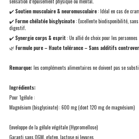
sensation d’épuisement physique ou mental.
✔️
Soutien musculaire & neuromusculaire
: Idéal en cas de cra
✔️
Forme chélatée bisglycinate
: Excellente biodisponibilité, san
digestif.
✔️
Synergie corps & esprit
: Un allié de choix pour les personnes
🌿
Formule pure – Haute tolérance – Sans additifs controve
Remarque:
les compléments alimentaires ne doivent pas se substit
Ingrédients:
Pour 1gélule :
Magnésium (bisglycinate) : 600 mg (dont 120 mg de magnésium)
Enveloppe de la gélule végétale (Hypromellose)
Garanti sans OGM, gluten, lactose ni levures