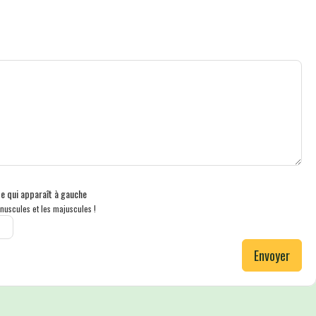
xte qui apparaît à gauche
nuscules et les majuscules !
Envoyer